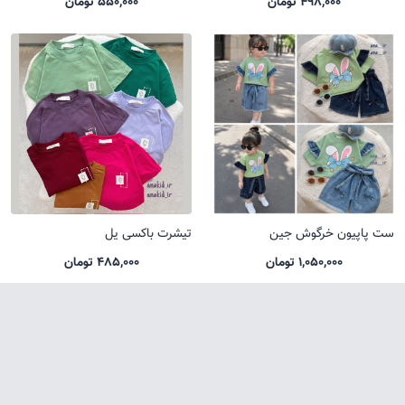
498,000 تومان
550,000 تومان
ست پاپیون خرگوش جین
تیشرت باکسی یل
1,050,000 تومان
485,000 تومان