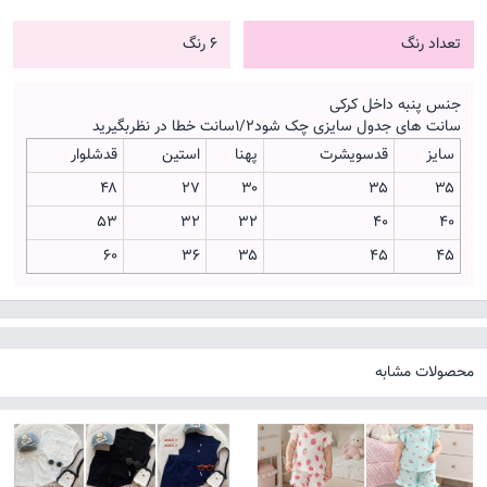
تعداد رنگ
6 رنگ
جنس پنبه داخل کرکی
سانت های جدول سایزی چک شود۱/۲سانت خطا در نظربگیرید
سایز
قدسویشرت
پهنا
استین
قدشلوار
۴۸
۲۷
۳۰
۳۵
۳۵
۵۳
۳۲
۳۲
۴۰
۴۰
۶۰
۳۶
۳۵
۴۵
۴۵
محصولات مشابه