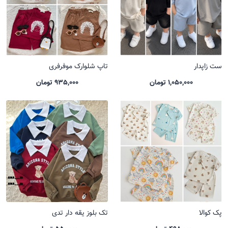
ست زاپدار
تاپ شلوارک موفرفری
1,050,000 تومان
935,000 تومان
پک کوالا
تک بلوز یقه دار تدی