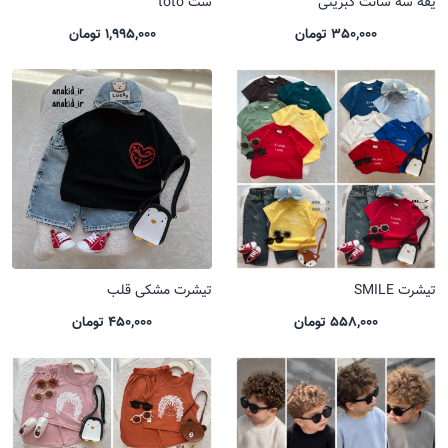
یقه سه سانت کبریتی
ست toto
350,000 تومان
1,995,000 تومان
تیشرت SMILE
تیشرت مشکی قلب
558,000 تومان
450,000 تومان