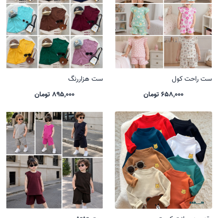
ست راحت کول
ست هزاررنگ
658,000 تومان
895,000 تومان