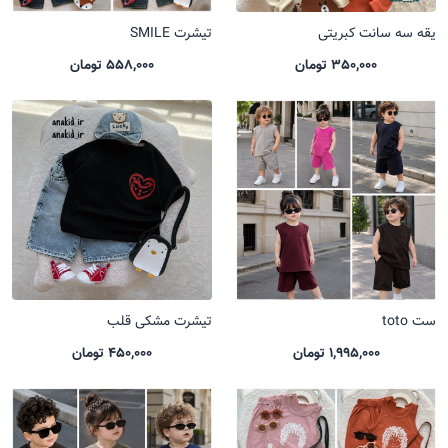
یقه سه سانت کبریتی
تیشرت SMILE
350,000 تومان
558,000 تومان
ست toto
تیشرت مشکی قلب
1,995,000 تومان
450,000 تومان