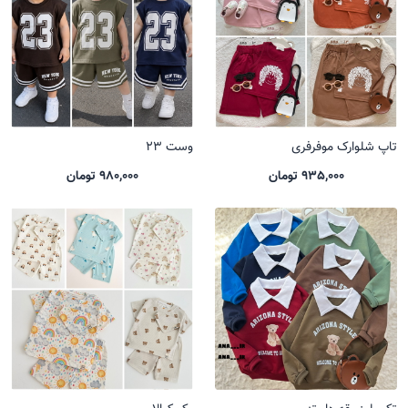
تاپ شلوارک موفرفری
وست 23
935,000 تومان
980,000 تومان