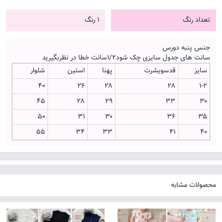
تعداد رنگ
1 رنگ
جنس پنبه دورس
سانت های جدول سایزی چک شود۱/۲سانت خطا در نظربگیرید
سایز
قدسویشرت
پهنا
استین
شلوار
۴۰
۲۶
۲۸
۲۸
۱-۲
۴۵
۲۸
۲۹
۳۳
۳۰
۵۰
۳۱
۳۰
۳۶
۳۵
۵۵
۳۴
۳۳
۴۱
۴۰
محصولات مشابه