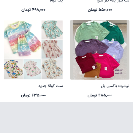
تک بلوز یقه دار تدی
پک کوالا
550,000 تومان
498,000 تومان
تیشرت باکسی یل
ست کوالا جدید
485,000 تومان
635,000 تومان