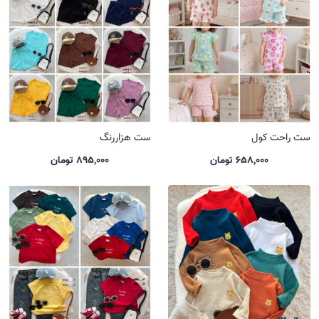
ست راحت کول
ست هزاررنگ
658,000 تومان
895,000 تومان