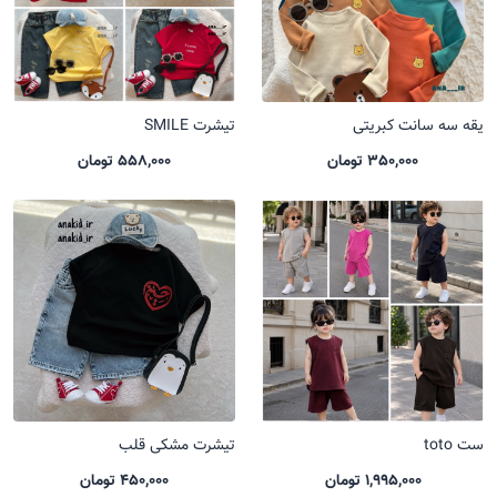
یقه سه سانت کبریتی
تیشرت SMILE
350,000 تومان
558,000 تومان
ست toto
تیشرت مشکی قلب
1,995,000 تومان
450,000 تومان