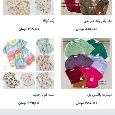
تک بلوز یقه دار تدی
پک کوالا
550,000 تومان
498,000 تومان
تیشرت باکسی یل
ست کوالا جدید
485,000 تومان
635,000 تومان