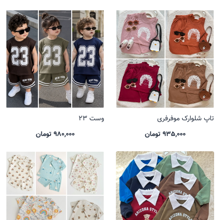
تاپ شلوارک موفرفری
وست 23
935,000 تومان
980,000 تومان