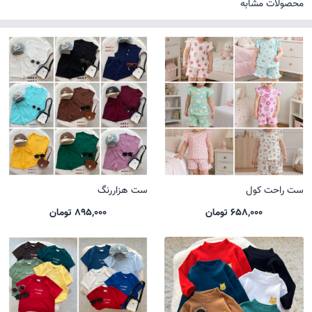
محصولات مشابه
ست راحت کول
ست هزاررنگ
658,000 تومان
895,000 تومان