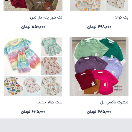
پک کوالا
تک بلوز یقه دار تدی
498,000 تومان
550,000 تومان
تیشرت باکسی یل
ست کوالا جدید
485,000 تومان
635,000 تومان