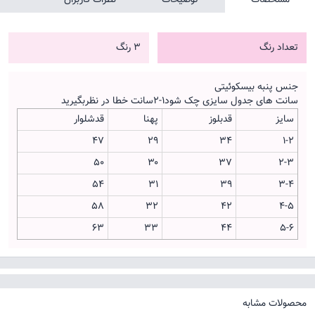
تعداد رنگ
3 رنگ
جنس پنبه بیسکوئیتی
سانت های جدول سایزی چک شود۱-۲سانت خطا در نظربگیرید
سایز
قدبلوز
پهنا
قدشلوار
۴۷
۲۹
۳۴
۱-۲
۵۰
۳۰
۳۷
۲-۳
۵۴
۳۱
۳۹
۳-۴
۵۸
۳۲
۴۲
۴-۵
۶۳
۳۳
۴۴
۵-۶
محصولات مشابه