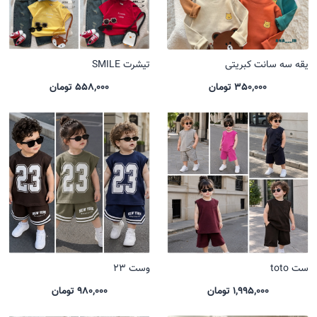
یقه سه سانت کبریتی
تیشرت SMILE
350,000 تومان
558,000 تومان
ست toto
وست 23
1,995,000 تومان
980,000 تومان