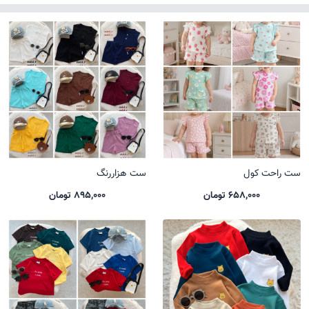
ست راحت کول
ست هزاررنگ
658,000 تومان
895,000 تومان