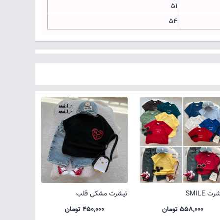
51
54
ت SMILE
تیشرت مشکی قلب
558,000 تومان
450,000 تومان