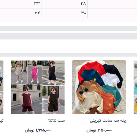
33
28
34
30
یقه سه سانت کبریتی
ست toto
تیشر
350,000 تومان
1,995,000 تومان