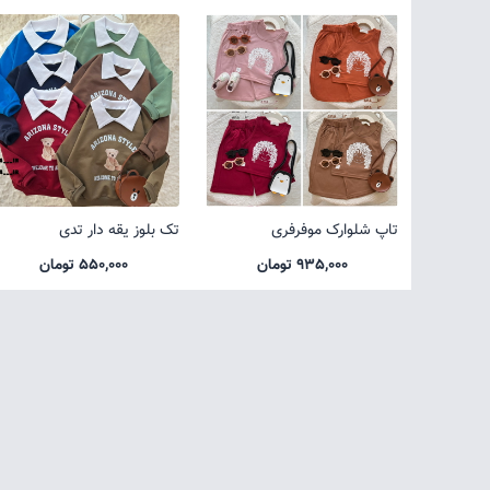
تاپ شلوارک موفرفری
تک بلوز یقه دار تدی
935,000 تومان
550,000 تومان