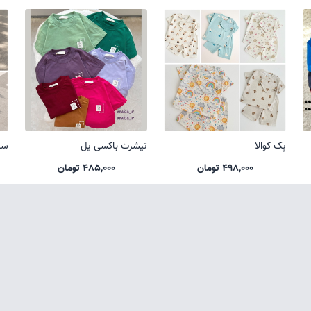
پک کوالا
تیشرت باکسی یل
ست
498,000 تومان
485,000 تومان