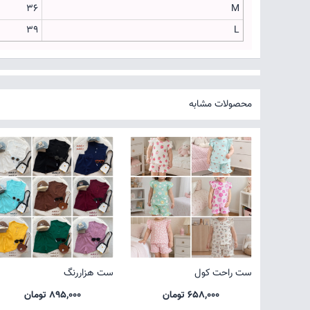
36
M
39
L
محصولات مشابه
ست راحت کول
ست هزاررنگ
658,000 تومان
895,000 تومان