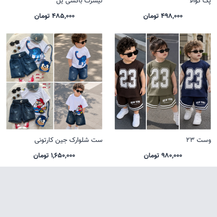
پک کوالا
تیشرت باکسی یل
498,000 تومان
485,000 تومان
وست 23
ست شلوارک جین کارتونی
980,000 تومان
1,650,000 تومان