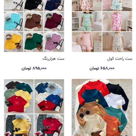
ست راحت کول
ست هزاررنگ
658,000 تومان
895,000 تومان