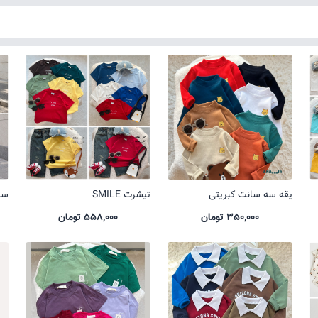
یقه سه سانت کبریتی
تیشرت SMILE
ست 
350,000 تومان
558,000 تومان