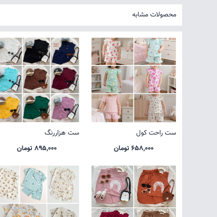
محصولات مشابه
ست راحت کول
ست هزاررنگ
658,000 تومان
895,000 تومان