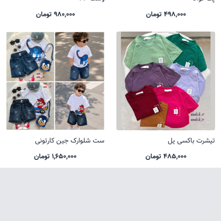
498,000 تومان
980,000 تومان
تیشرت باکسی یل
ست شلوارک جین کارتونی
485,000 تومان
1,650,000 تومان