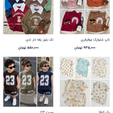
تاپ شلوارک موفرفری
تک بلوز یقه دار تدی
935,000 تومان
550,000 تومان
پک کوالا
وست 23