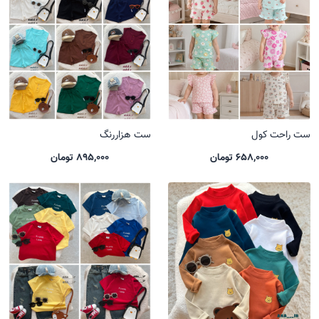
ست راحت کول
ست هزاررنگ
658,000 تومان
895,000 تومان