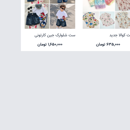
 کوالا جدید
ست شلوارک جین کارتونی
635,000 تومان
1,650,000 تومان