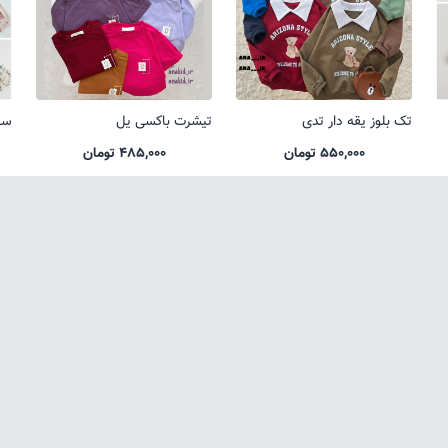
تک بلوز یقه دار تدی
تیشرت باکسی یل
ست
550,000 تومان
485,000 تومان