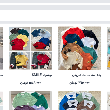
یقه سه سانت کبریتی
تیشرت SMILE
ست 
350,000 تومان
558,000 تومان