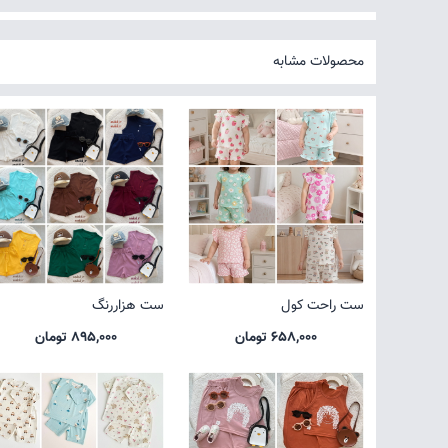
محصولات مشابه
ست راحت کول
ست هزاررنگ
658,000 تومان
895,000 تومان