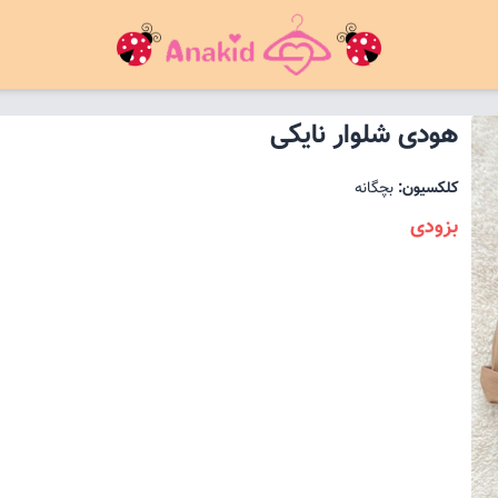
هودی شلوار نایکی
کلکسیون:
بچگانه
بزودی