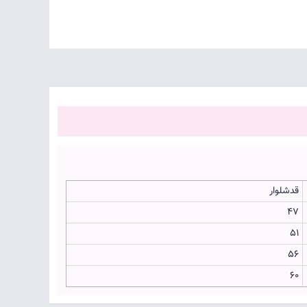
قدشلوار
۴۷
۵۱
۵۶
۶۰