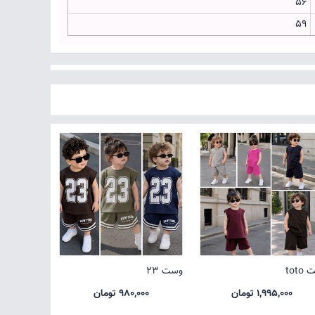
56
59
toto
وست 23
1,995,000 تومان
980,000 تومان