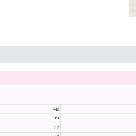
پهنا
۳۱
32