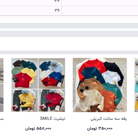
34
۳۶
یقه سه سانت کبریتی
تیشرت SMILE
ست 
350,000 تومان
558,000 تومان