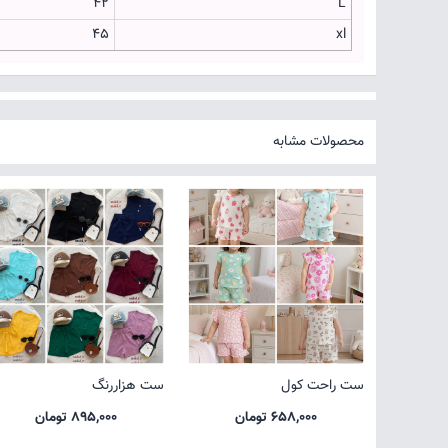
42
L
45
xl
محصولات مشابه
ست راحت کول
ست هزاررنگ
658,000 تومان
895,000 تومان