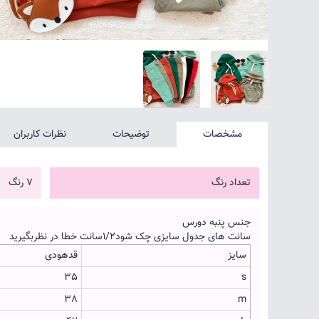
مشخصات
توضیحات
نظرات کاربران
تعداد رنگ
7 رنگ
جنس پنبه دورس
سانت های جدول سایزی چک شود۱/۲سانت خطا در نظربگیرید
سایز
قدهودی
35
s
38
m