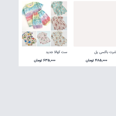
شرت باکسی یل
ست کوالا جدید
485,000 تومان
635,000 تومان