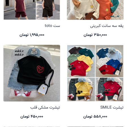
یقه سه سانت کبریتی
ست toto
350,000 تومان
1,995,000 تومان
تیشرت SMILE
تیشرت مشکی قلب
558,000 تومان
450,000 تومان