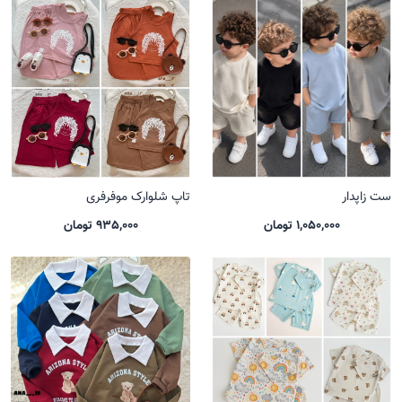
ست زاپدار
تاپ شلوارک موفرفری
1,050,000 تومان
935,000 تومان