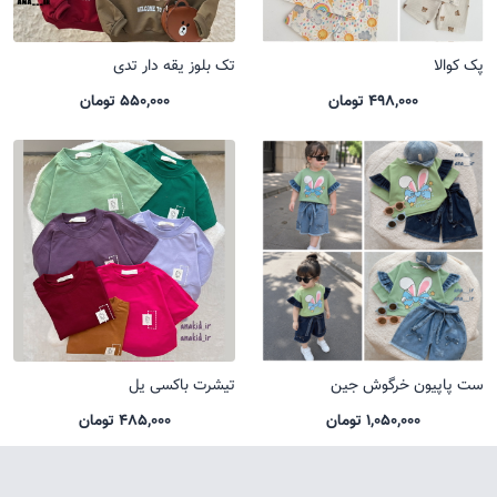
پک کوالا
تک بلوز یقه دار تدی
498,000 تومان
550,000 تومان
ست پاپیون خرگوش جین
تیشرت باکسی یل
1,050,000 تومان
485,000 تومان