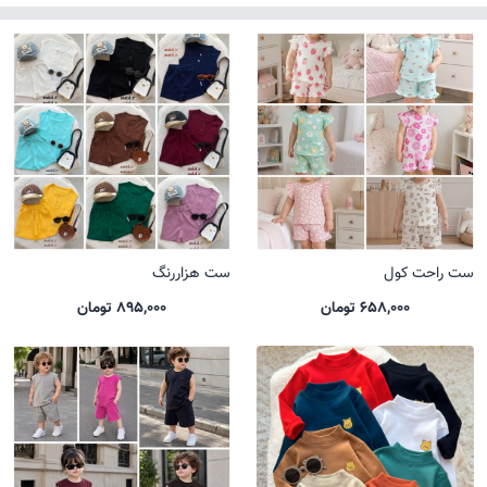
ست راحت کول
ست هزاررنگ
658,000 تومان
895,000 تومان