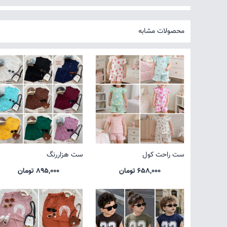
محصولات مشابه
ست راحت کول
ست هزاررنگ
658,000 تومان
895,000 تومان