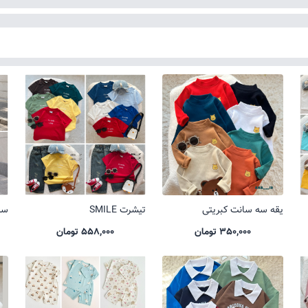
یقه سه سانت کبریتی
تیشرت SMILE
ست 
350,000 تومان
558,000 تومان