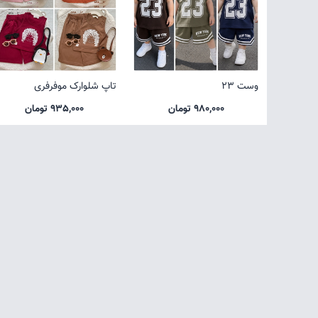
وست 23
تاپ شلوارک موفرفری
980,000 تومان
935,000 تومان