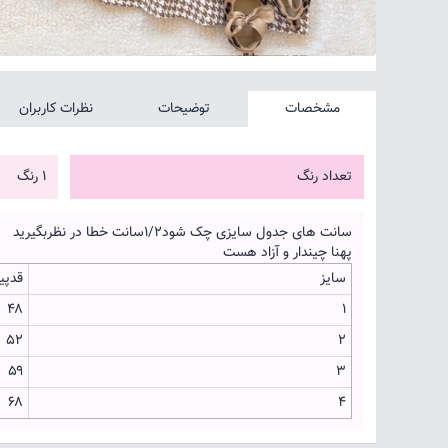
مشخصات
توضیحات
نظرات کاربران
تعداد رنگ
1 رنگ
سانت های جدول سایزی چک شود۱/۲سانت خطا در نظربگیرید
پهنا چیندار و آزاد هست
سایز
قدپی
۴۸
۱
۵۲
۲
۵۹
۳
۶۸
۴