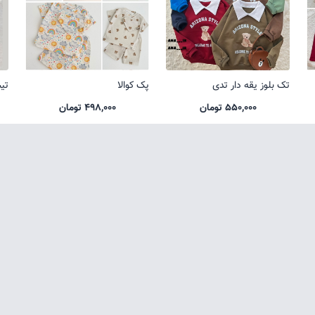
تک بلوز یقه دار تدی
پک کوالا
تی
550,000 تومان
498,000 تومان