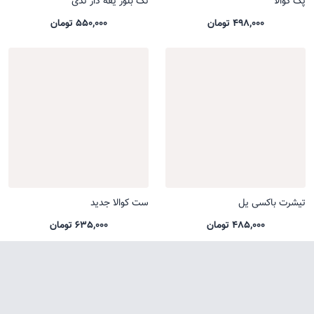
پک کوالا
تک بلوز یقه دار تدی
498,000 تومان
550,000 تومان
تیشرت باکسی یل
ست کوالا جدید
485,000 تومان
635,000 تومان