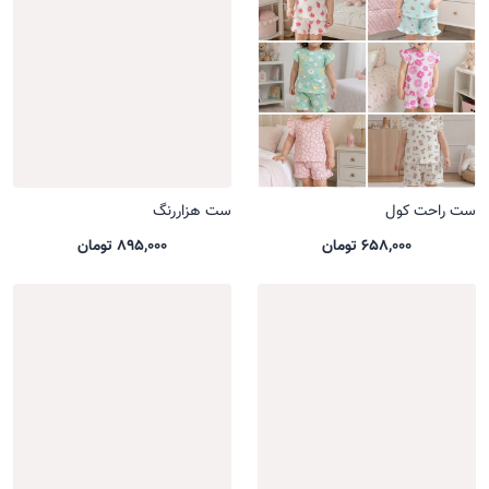
ست راحت کول
ست هزاررنگ
658,000 تومان
895,000 تومان