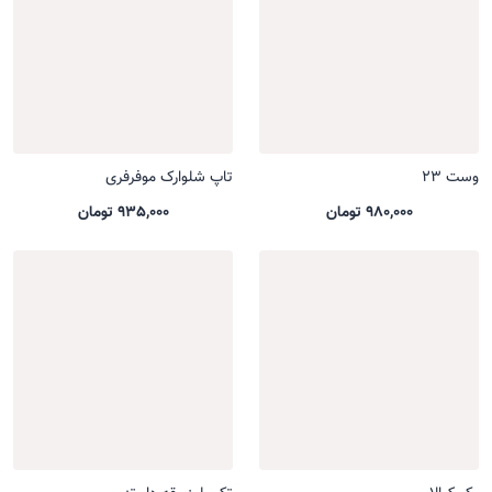
وست 23
تاپ شلوارک موفرفری
980,000 تومان
935,000 تومان