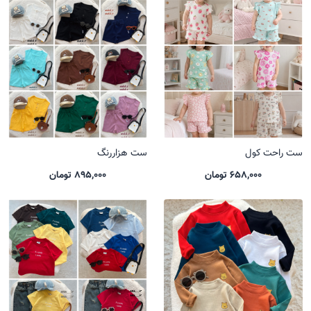
ست راحت کول
ست هزاررنگ
658,000 تومان
895,000 تومان