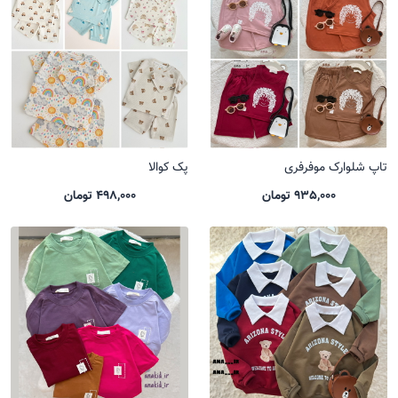
تاپ شلوارک موفرفری
پک کوالا
935,000 تومان
498,000 تومان