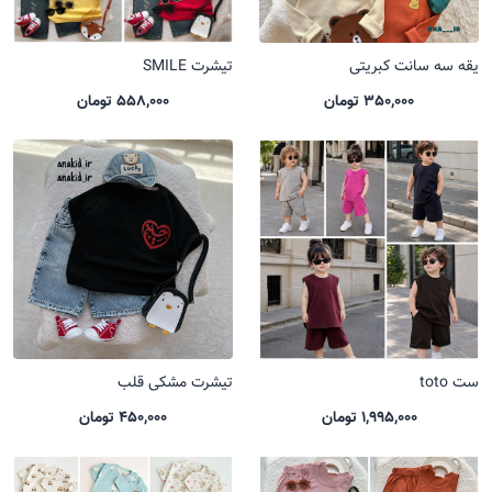
یقه سه سانت کبریتی
تیشرت SMILE
350,000 تومان
558,000 تومان
ست toto
تیشرت مشکی قلب
1,995,000 تومان
450,000 تومان