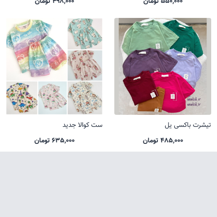
550,000 تومان
498,000 تومان
تیشرت باکسی یل
ست کوالا جدید
485,000 تومان
635,000 تومان