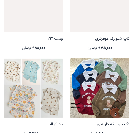
تاپ شلوارک موفرفری
وست 23
935,000 تومان
980,000 تومان
تک بلوز یقه دار تدی
پک کوالا