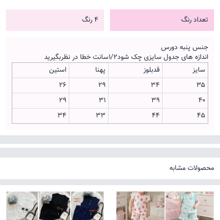
تعداد رنگ
4 رنگ
جنس پنبه دورس
اندازه های جدول سایزی چک شود۱/۲سانت خطا در نظربگیرید
سایز
قدبلوز
پهنا
استین
26
29
۳۴
۳۵
29
31
۳۹
۴۰
34
33
44
۴۵
محصولات مشابه