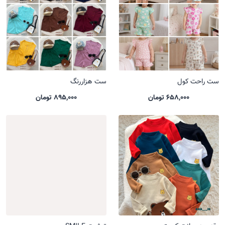
ست راحت کول
ست هزاررنگ
658,000 تومان
895,000 تومان