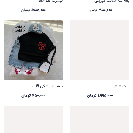
یقه سه سانت کبریتی
تیشرت SMILE
350,000 تومان
558,000 تومان
ست toto
تیشرت مشکی قلب
1,995,000 تومان
450,000 تومان