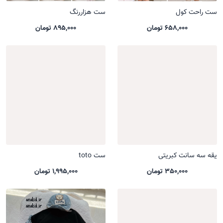
ست راحت کول
ست هزاررنگ
658,000 تومان
895,000 تومان
یقه سه سانت کبریتی
ست toto
350,000 تومان
1,995,000 تومان