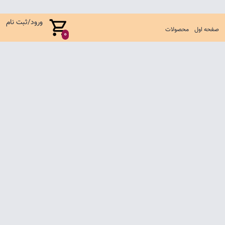
ورود/ثبت نام
صفحه اول
محصولات
0
صفحه اول
شرایط تعویض و مرجوع
سوالات متداول
تماس با ما
تمامی حقوق متعلق به فروشگاه لباس بچگانه آناکید می باشد