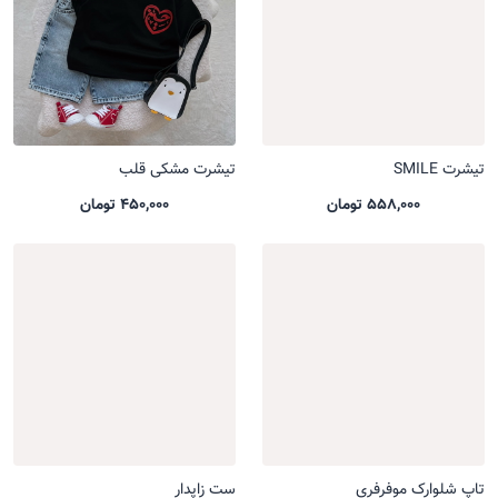
تیشرت SMILE
تیشرت مشکی قلب
558,000 تومان
450,000 تومان
تاپ شلوارک موفرفری
ست زاپدار