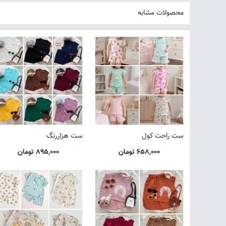
محصولات مشابه
ست راحت کول
ست هزاررنگ
658,000 تومان
895,000 تومان