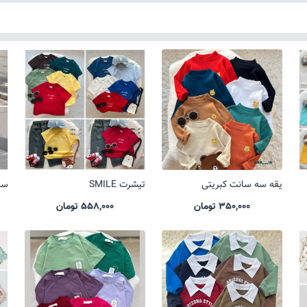
یقه سه سانت کبریتی
تیشرت SMILE
ست 
350,000 تومان
558,000 تومان