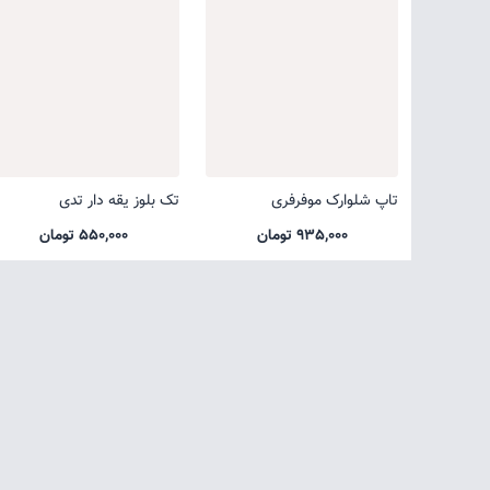
تاپ شلوارک موفرفری
تک بلوز یقه دار تدی
935,000 تومان
550,000 تومان