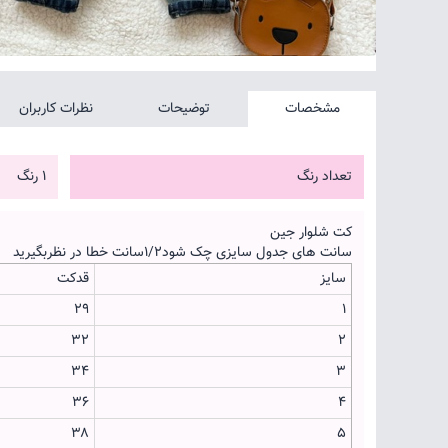
مشخصات
توضیحات
نظرات کاربران
تعداد رنگ
1 رنگ
کت شلوار جین
سانت های جدول سایزی چک شود۱/۲سانت خطا در نظربگیرید
سایز
قدکت
۲۹
۱
۳۲
۲
۳۴
۳
۳۶
۴
۳۸
۵