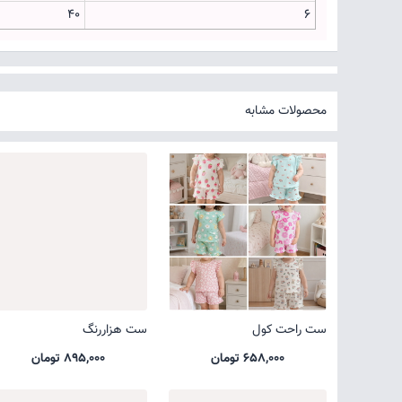
۴۰
۶
محصولات مشابه
ست راحت کول
ست هزاررنگ
658,000 تومان
895,000 تومان