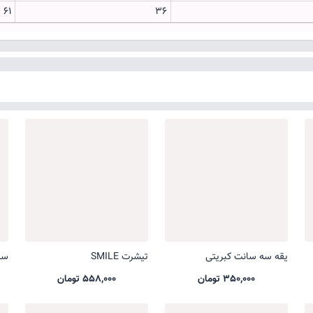
۶۱
۳۶
یقه سه سانت کبریتی
تیشرت SMILE
ست 
350,000 تومان
558,000 تومان