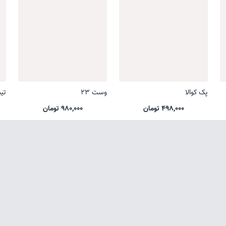
پک کوالا
وست 23
تی
498,000 تومان
980,000 تومان