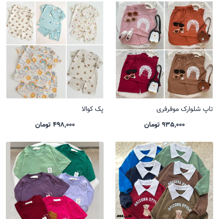
تاپ شلوارک موفرفری
پک کوالا
935,000 تومان
498,000 تومان