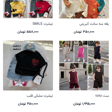
یقه سه سانت کبریتی
تیشرت SMILE
350,000 تومان
558,000 تومان
ست toto
تیشرت مشکی قلب
1,995,000 تومان
450,000 تومان