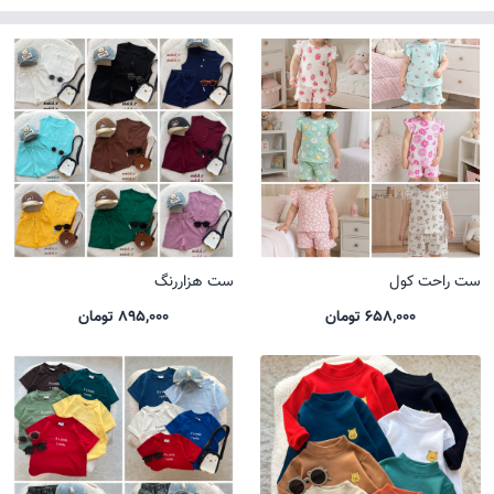
ست راحت کول
ست هزاررنگ
658,000 تومان
895,000 تومان