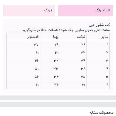
تعداد رنگ
1 رنگ
کت شلوار جین
سانت های جدول سایزی چک شود۱/۲سانت خطا در نظربگیرید
سایز
قدکت
پهنا
قدشلوار
۳۷
۲۹
۲۹
۱
۴۱
۳۱
۳۲
۲
۴۶
۳۲
۳۴
۳
۵۱
۳۳
۳۶
۴
۵۶
۳۴
۳۸
۵
۶۱
۳۶
۴۰
۶
محصولات مشابه