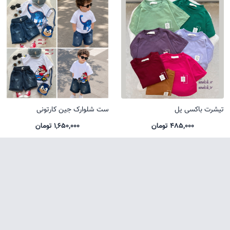
تیشرت باکسی یل
ست شلوارک جین کارتونی
485,000 تومان
1,650,000 تومان