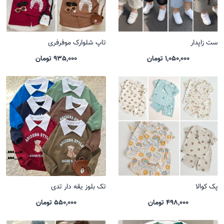
ست زاپدار
تاپ شلوارک موفرفری
1,050,000 تومان
935,000 تومان
پک کوالا
تک بلوز یقه دار تدی
498,000 تومان
550,000 تومان