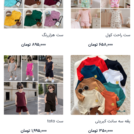
ست راحت کول
ست هزاررنگ
658,000 تومان
895,000 تومان
یقه سه سانت کبریتی
ست toto
350,000 تومان
1,995,000 تومان