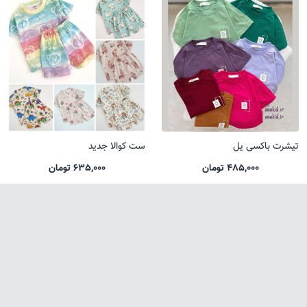
تیشرت باکسی یل
ست کوالا جدید
485,000 تومان
635,000 تومان