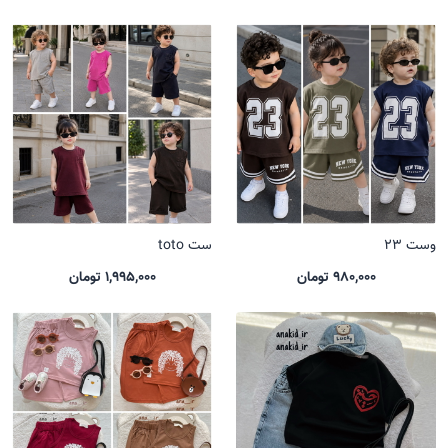
وست 23
ست toto
980,000 تومان
1,995,000 تومان