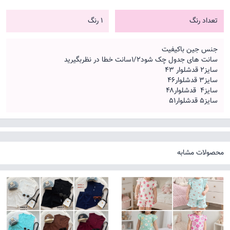
تعداد رنگ
1 رنگ
جنس جین باکیفیت
سانت های جدول چک شود۱/۲سانت خطا در نظربگیرید
سایز۲ قدشلوار ۴۳
سایز۳ قدشلوار۴۶
سایز۴ قدشلوار۴۸
سایز۵ قدشلوار۵۱
محصولات مشابه