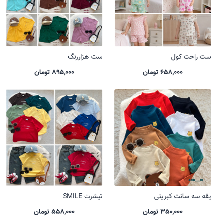
ست راحت کول
ست هزاررنگ
658,000 تومان
895,000 تومان
یقه سه سانت کبریتی
تیشرت SMILE
350,000 تومان
558,000 تومان