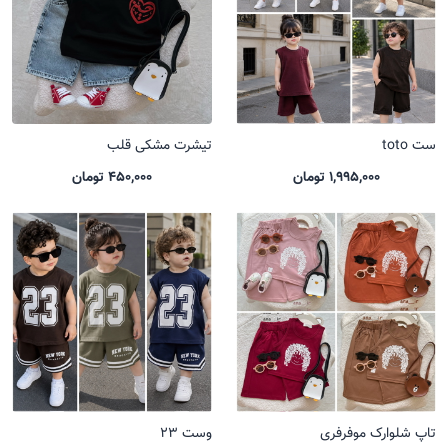
ست toto
تیشرت مشکی قلب
1,995,000 تومان
450,000 تومان
تاپ شلوارک موفرفری
وست 23