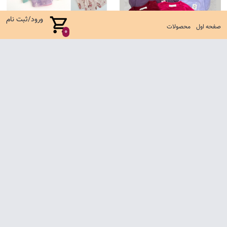
ورود/ثبت نام
صفحه اول
محصولات
0
تیشرت باکسی یل
ست کوالا جدید
485,000 تومان
635,000 تومان
صفحه اول
شرایط تعویض و مرجوع
سوالات متداول
تماس با ما