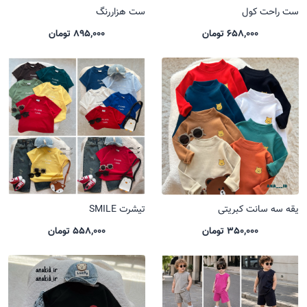
ست راحت کول
ست هزاررنگ
658,000 تومان
895,000 تومان
یقه سه سانت کبریتی
تیشرت SMILE
350,000 تومان
558,000 تومان