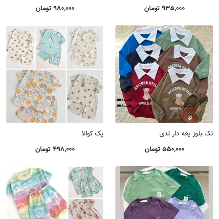
935,000 تومان
980,000 تومان
تک بلوز یقه دار تدی
پک کوالا
550,000 تومان
498,000 تومان