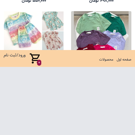
498,000 تومان
550,000 تومان
ورود/ثبت نام
صفحه اول
محصولات
0
تیشرت باکسی یل
ست کوالا جدید
485,000 تومان
635,000 تومان
صفحه اول
شرایط تعویض و مرجوع
سوالات متداول
تماس با ما