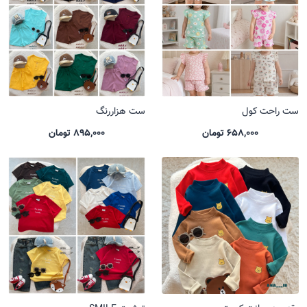
ست راحت کول
ست هزاررنگ
658,000 تومان
895,000 تومان