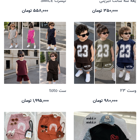
یقه سه سانت کبریتی
تیشرت SMILE
350,000 تومان
558,000 تومان
وست 23
ست toto
980,000 تومان
1,995,000 تومان