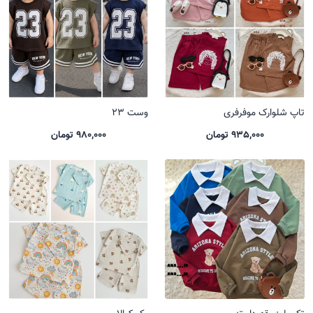
تاپ شلوارک موفرفری
وست 23
935,000 تومان
980,000 تومان