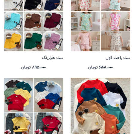
ست راحت کول
ست هزاررنگ
658,000 تومان
895,000 تومان