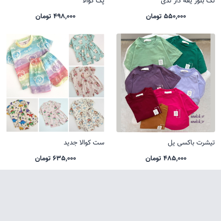
تک بلوز یقه دار تدی
پک کوالا
550,000 تومان
498,000 تومان
تیشرت باکسی یل
ست کوالا جدید
485,000 تومان
635,000 تومان