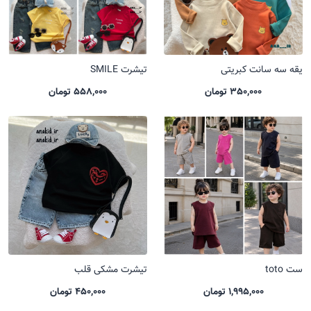
یقه سه سانت کبریتی
تیشرت SMILE
350,000 تومان
558,000 تومان
ست toto
تیشرت مشکی قلب
1,995,000 تومان
450,000 تومان