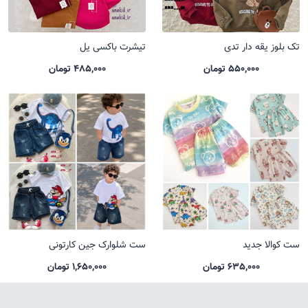
تک بلوز یقه دار تدی
تیشرت باکسی یل
550,000 تومان
485,000 تومان
ست کوالا جدید
ست شلوارک جین کارتونی
635,000 تومان
1,650,000 تومان