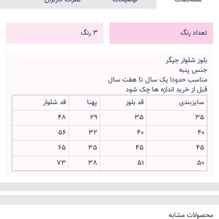
تعداد رنگ
3 رنگ
بلوز شلوار جیگر
جنس پنبه
مناسب حدودا یک سال تا هفت سال
قبل از خرید اندازه ها چک شود
سایزبندی
قد بلوز
پهنا
قد شلوار
48
29
35
35
56
32
40
40
65
35
45
45
73
38
51
50
محصولات مشابه