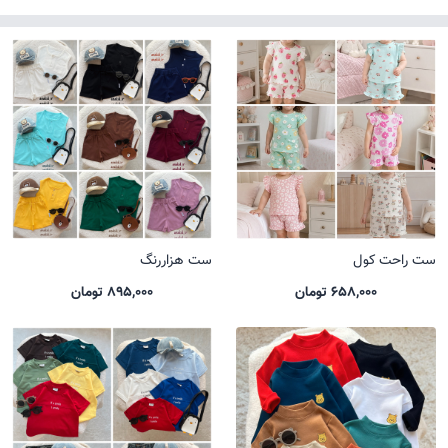
ست راحت کول
ست هزاررنگ
658,000 تومان
895,000 تومان