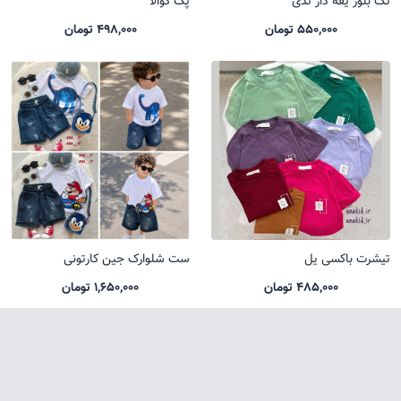
تک بلوز یقه دار تدی
پک کوالا
550,000 تومان
498,000 تومان
تیشرت باکسی یل
ست شلوارک جین کارتونی
485,000 تومان
1,650,000 تومان