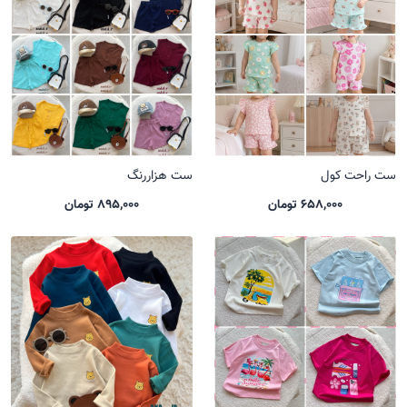
ست راحت کول
ست هزاررنگ
658,000 تومان
895,000 تومان