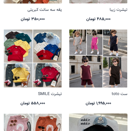
تیشرت زیبا
یقه سه سانت کبریتی
485,000 تومان
350,000 تومان
ست toto
تیشرت SMILE
1,995,000 تومان
558,000 تومان