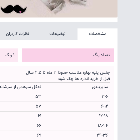
مشخصات
توضیحات
نظرات کاربران
تعداد رنگ
1 رنگ
جنس پنبه بهاره مناسب حدودا 3 ماه تا 2.5 سال
قبل از خرید اندازه ها چک شود
سایزبندی
قدکل سرهمی از سرشانه
53
3-6
57
6-12
61
12-18
66
18-24
69
24-36