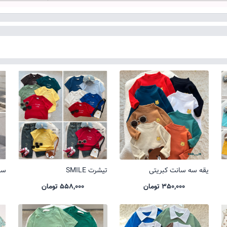
یقه سه سانت کبریتی
تیشرت SMILE
ست 
350,000 تومان
558,000 تومان