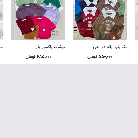
تک بلوز یقه دار تدی
تیشرت باکسی یل
ست
550,000 تومان
485,000 تومان