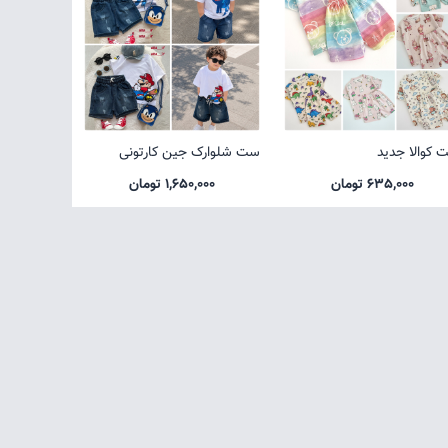
 کوالا جدید
ست شلوارک جین کارتونی
635,000 تومان
1,650,000 تومان