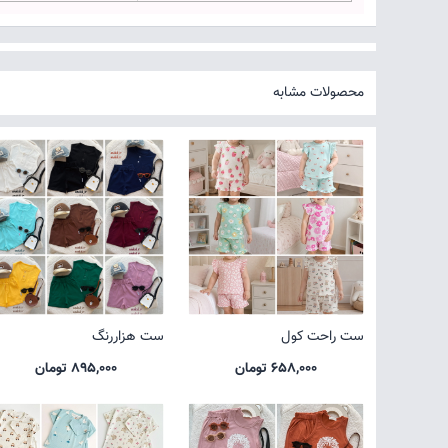
محصولات مشابه
ست راحت کول
ست هزاررنگ
658,000 تومان
895,000 تومان