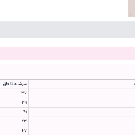
سرشانه تا فاق
37
39
41
43
47