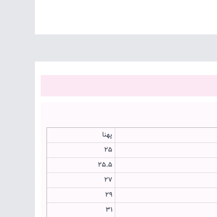
پهنا
25
25.5
27
29
31