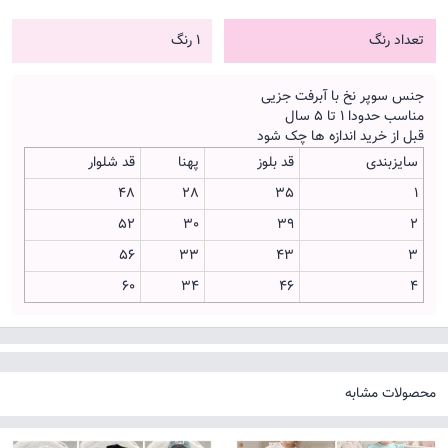
تعداد رنگ
1 رنگ
جنس سوپر نخ با آبرفت جزیی
مناسب حدودا 1 تا 5 سال
قبل از خرید اندازه ها چک شود
سایزبندی
قد بلوز
پهنا
قد شلوار
48
28
35
1
52
30
39
2
56
33
43
3
60
34
46
4
محصولات مشابه