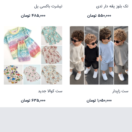
تک بلوز یقه دار تدی
تیشرت باکسی یل
550,000 تومان
485,000 تومان
ست زاپدار
ست کوالا جدید
1,050,000 تومان
635,000 تومان