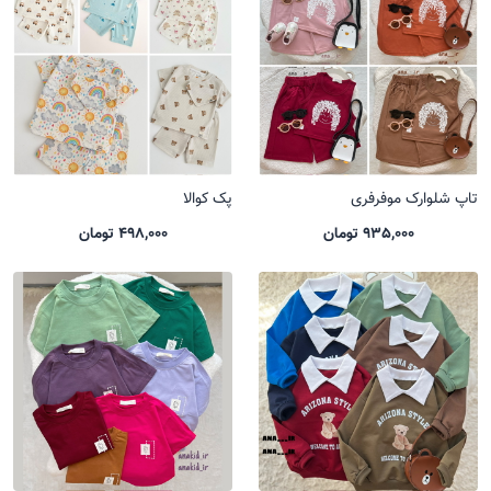
تاپ شلوارک موفرفری
پک کوالا
935,000 تومان
498,000 تومان