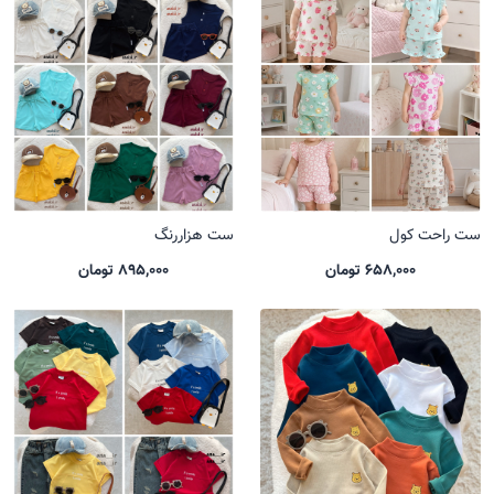
ست راحت کول
ست هزاررنگ
658,000 تومان
895,000 تومان