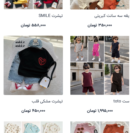
یقه سه سانت کبریتی
تیشرت SMILE
350,000 تومان
558,000 تومان
ست toto
تیشرت مشکی قلب
1,995,000 تومان
450,000 تومان