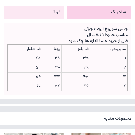
تعداد رنگ
1 رنگ
جنس سوپرنخ آبرفت جزئی
مناسب حدودا 1 تا5 سال
قبل از خرید حتما اندازه ها چک شود
سایزبندی
قد بلوز
پهنا
قد شلوار
48
28
35
1
52
30
39
2
56
33
43
3
60
34
46
4
محصولات مشابه