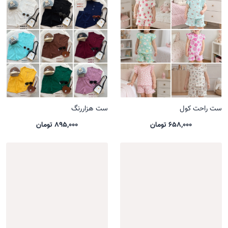
ست راحت کول
ست هزاررنگ
658,000 تومان
895,000 تومان