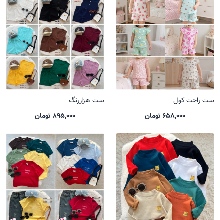
ست راحت کول
ست هزاررنگ
658,000 تومان
895,000 تومان