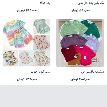
تک بلوز یقه دار تدی
پک کوالا
550,000 تومان
498,000 تومان
تیشرت باکسی یل
ست کوالا جدید
485,000 تومان
635,000 تومان