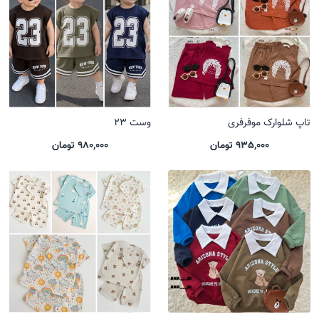
تاپ شلوارک موفرفری
وست 23
935,000 تومان
980,000 تومان