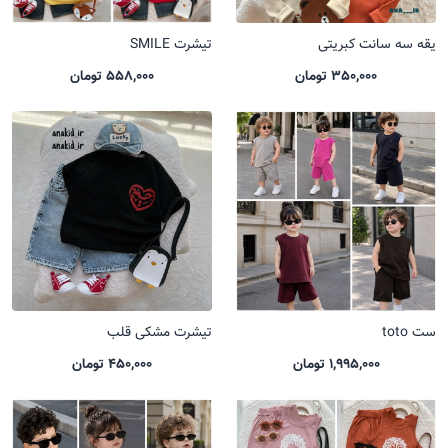
یقه سه سانت کبریتی
تیشرت SMILE
350,000 تومان
558,000 تومان
ست toto
تیشرت مشکی قلب
1,995,000 تومان
450,000 تومان