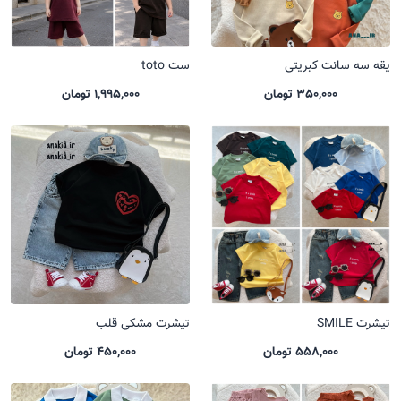
یقه سه سانت کبریتی
ست toto
350,000 تومان
1,995,000 تومان
تیشرت SMILE
تیشرت مشکی قلب
558,000 تومان
450,000 تومان