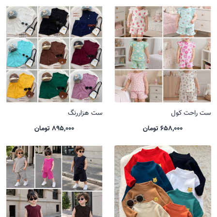
ست راحت کول
ست هزاررنگ
658,000 تومان
895,000 تومان