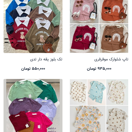
تاپ شلوارک موفرفری
تک بلوز یقه دار تدی
935,000 تومان
550,000 تومان