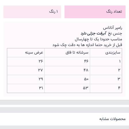
تعداد رنگ
1 رنگ
رامپر آناناس
جنس نخ
آبرفت جزئی دارد
مناسب حدودا یک تا چهارسال
قبل از خرید حتما اندازه ها به دقت چک شود
سایزبندی
سرشانه تا فاق
عرض سینه
26
46
1
27
48
2
29
50
3
31
53
4
محصولات مشابه