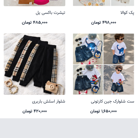
پک کوالا
تیشرت باکسی یل
498,000 تومان
485,000 تومان
ست شلوارک جین کارتونی
شلوار اسلش باربری
1,650,000 تومان
420,000 تومان