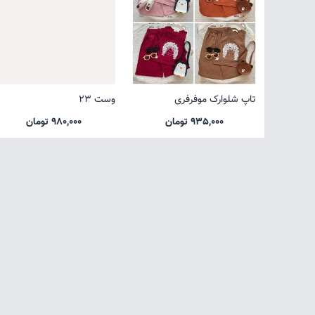
تاپ شلوارک موفرفری
وست 23
935,000 تومان
980,000 تومان