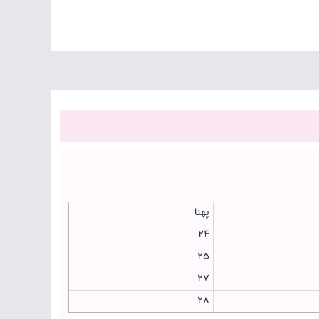
پهنا
24
25
27
28