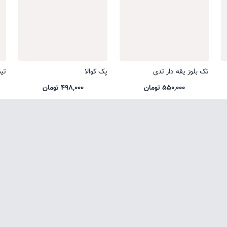
تک بلوز یقه دار تدی
پک کوالا
تی
550,000 تومان
498,000 تومان