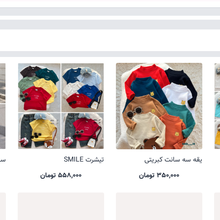
یقه سه سانت کبریتی
تیشرت SMILE
ست 
350,000 تومان
558,000 تومان