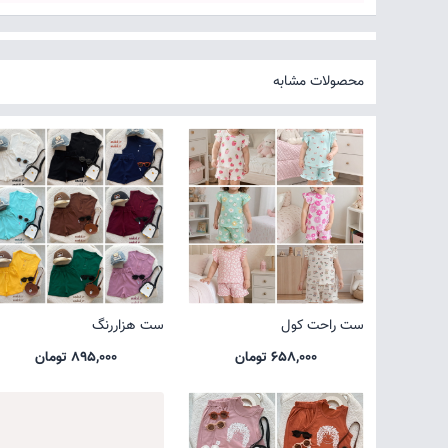
محصولات مشابه
ست راحت کول
ست هزاررنگ
658,000 تومان
895,000 تومان