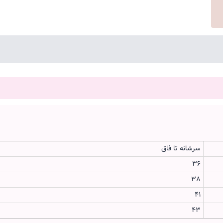
سرشانه تا فاق
36
38
41
43