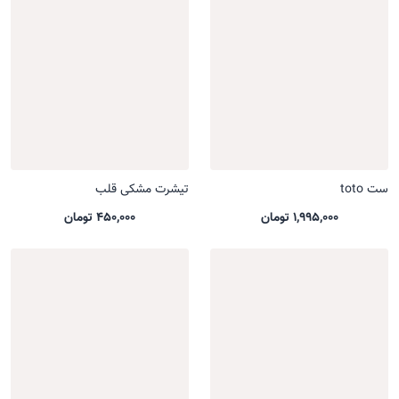
ست toto
تیشرت مشکی قلب
1,995,000 تومان
450,000 تومان