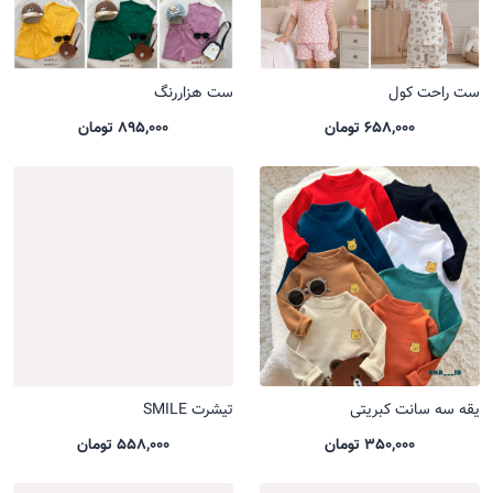
ست راحت کول
ست هزاررنگ
658,000 تومان
895,000 تومان
یقه سه سانت کبریتی
تیشرت SMILE
350,000 تومان
558,000 تومان