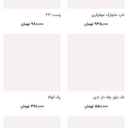
تاپ شلوارک موفرفری
وست 23
935,000 تومان
980,000 تومان
تک بلوز یقه دار تدی
پک کوالا
550,000 تومان
498,000 تومان