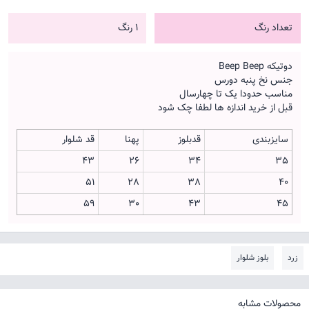
تعداد رنگ
1 رنگ
دوتیکه Beep Beep
جنس نخ پنبه دورس
مناسب حدودا یک تا چهارسال
قبل از خرید اندازه ها لطفا چک شود
سایزبندی
قدبلوز
پهنا
قد شلوار
43
26
34
35
51
28
38
40
59
30
43
45
زرد
بلوز شلوار
محصولات مشابه