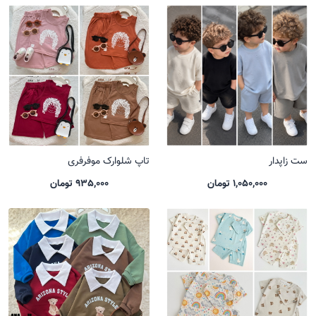
ست زاپدار
تاپ شلوارک موفرفری
1,050,000 تومان
935,000 تومان