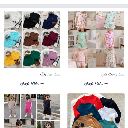
ست راحت کول
ست هزاررنگ
658,000 تومان
895,000 تومان