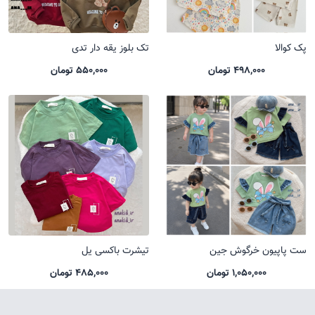
پک کوالا
تک بلوز یقه دار تدی
498,000 تومان
550,000 تومان
ست پاپیون خرگوش جین
تیشرت باکسی یل
1,050,000 تومان
485,000 تومان