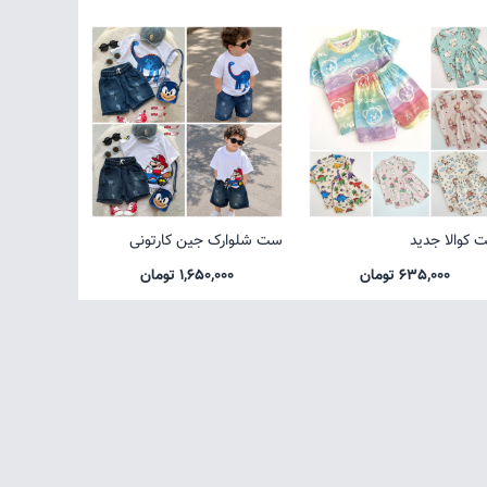
 کوالا جدید
ست شلوارک جین کارتونی
635,000 تومان
1,650,000 تومان