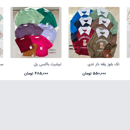
تک بلوز یقه دار تدی
تیشرت باکسی یل
ست
550,000 تومان
485,000 تومان