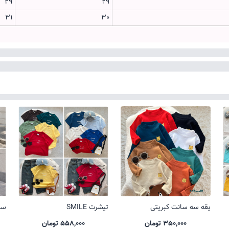
29
29
31
30
یقه سه سانت کبریتی
تیشرت SMILE
ست 
350,000 تومان
558,000 تومان