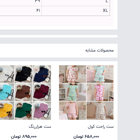
39
L
41
XL
محصولات مشابه
ست راحت کول
ست هزاررنگ
658,000 تومان
895,000 تومان