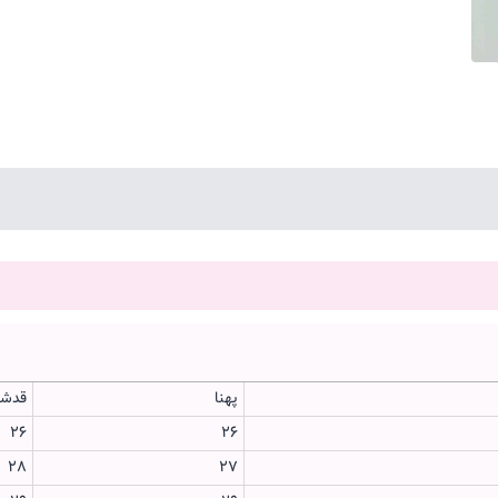
پهنا
قدشل
26
26
28
27