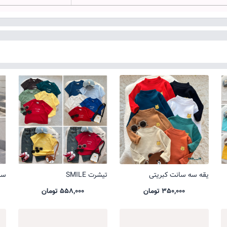
یقه سه سانت کبریتی
تیشرت SMILE
ست 
350,000 تومان
558,000 تومان