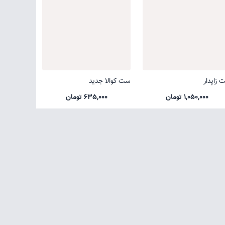
 زاپدار
ست کوالا جدید
1,050,000 تومان
635,000 تومان