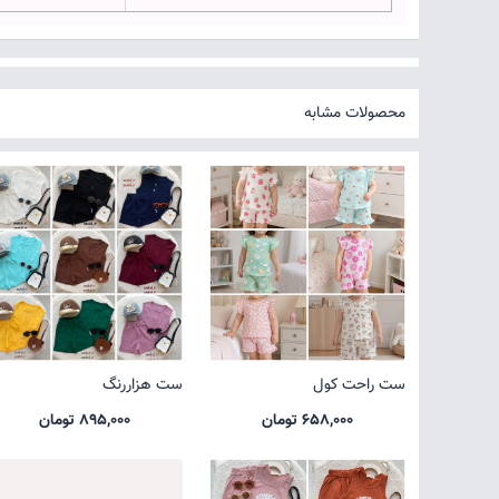
محصولات مشابه
ست راحت کول
ست هزاررنگ
658,000 تومان
895,000 تومان