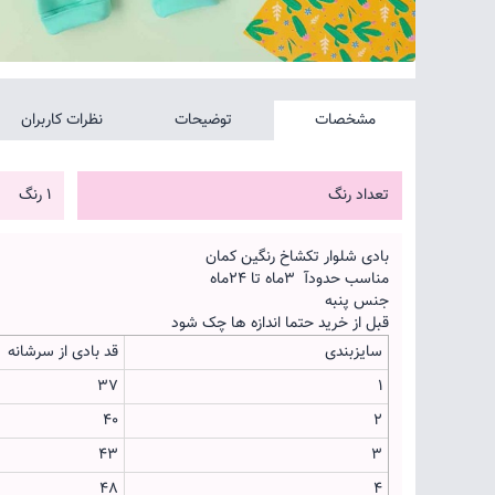
مشخصات
توضیحات
نظرات کاربران
تعداد رنگ
1 رنگ
بادی شلوار تکشاخ رنگین کمان
مناسب حدودآ ۳ماه تا ۲۴ماه
جنس پنبه
قبل از خرید حتما اندازه ها چک شود
سایزبندی
قد بادی از سرشانه
37
1
40
2
43
3
48
4