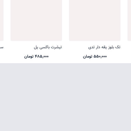
تک بلوز یقه دار تدی
تیشرت باکسی یل
ست
550,000 تومان
485,000 تومان