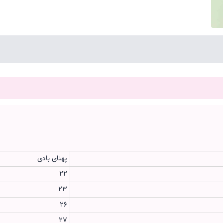
پهنای بادی
22
23
26
27