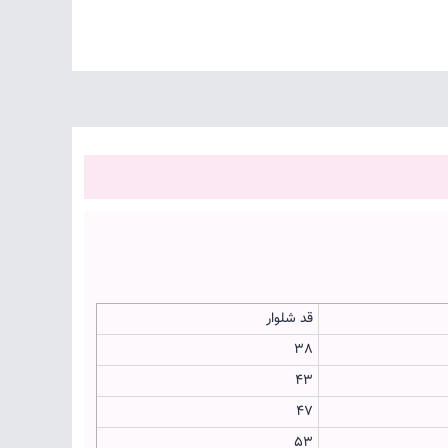
قد شلوار
38
43
47
53