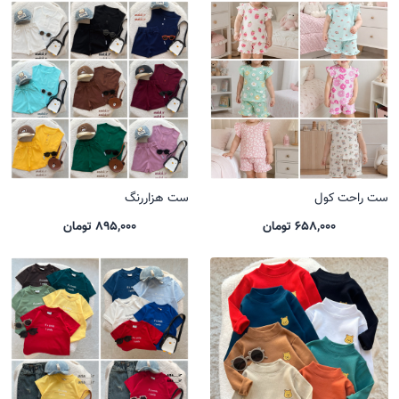
ست راحت کول
ست هزاررنگ
658,000 تومان
895,000 تومان