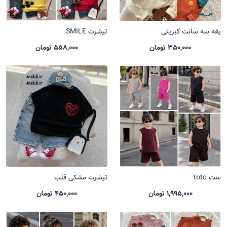
یقه سه سانت کبریتی
تیشرت SMILE
350,000 تومان
558,000 تومان
ست toto
تیشرت مشکی قلب
1,995,000 تومان
450,000 تومان