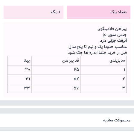
تعداد رنگ
1 رنگ
پیراهن فلامینگوی
جنس سوپر نخ
آبرفت جزئی دارد
مناسب حدودا یک و نیم تا پنج سال
قبل از خرید حتما اندازه ها چک شود
سایزبندی
قد پیراهن
پهنا
30
45
1
31
52
2
33
57
3
محصولات مشابه