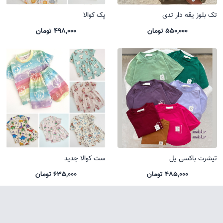
تک بلوز یقه دار تدی
پک کوالا
550,000 تومان
498,000 تومان
تیشرت باکسی یل
ست کوالا جدید
485,000 تومان
635,000 تومان