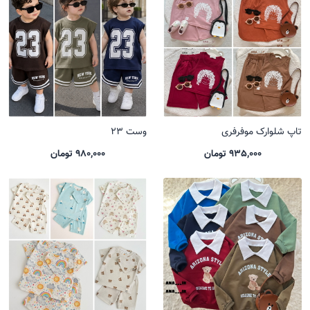
تاپ شلوارک موفرفری
وست 23
935,000 تومان
980,000 تومان