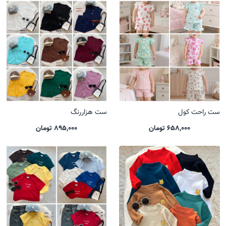
ست راحت کول
ست هزاررنگ
658,000 تومان
895,000 تومان