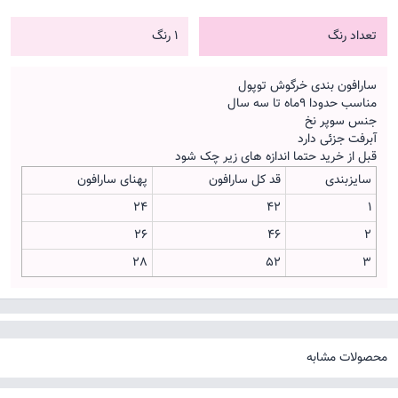
تعداد رنگ
1 رنگ
سارافون بندی خرگوش توپول
مناسب حدودا 9ماه تا سه سال
جنس سوپر نخ
آبرفت جزئی دارد
قبل از خرید حتما اندازه های زیر چک شود
سایزبندی
قد کل سارافون
پهنای سارافون
24
42
1
26
46
2
28
52
3
محصولات مشابه