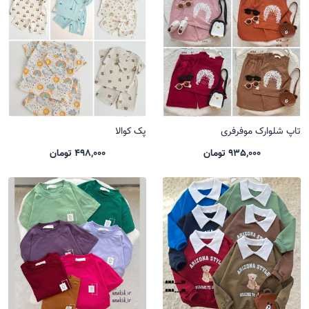
تاپ شلوارک موفرفری
پک کوالا
935,000 تومان
498,000 تومان