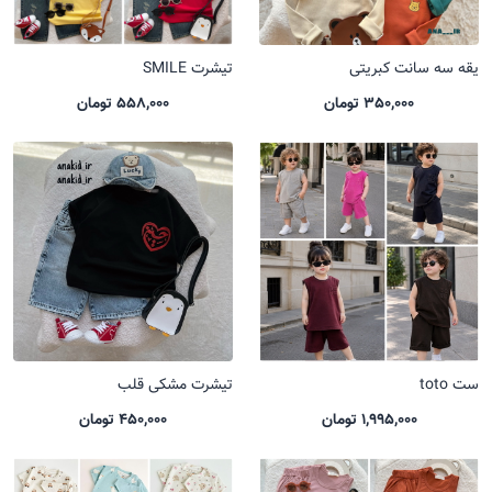
یقه سه سانت کبریتی
تیشرت SMILE
350,000 تومان
558,000 تومان
ست toto
تیشرت مشکی قلب
1,995,000 تومان
450,000 تومان