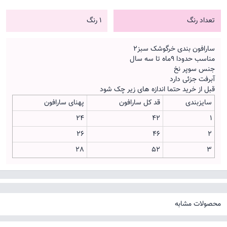
تعداد رنگ
1 رنگ
سارافون بندی خرگوشک سبز2
مناسب حدودا 9ماه تا سه سال
جنس سوپر نخ
آبرفت جزئی دارد
قبل از خرید حتما اندازه های زیر چک شود
سایزبندی
قد کل سارافون
پهنای سارافون
24
42
1
26
46
2
28
52
3
محصولات مشابه