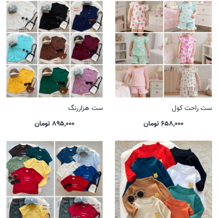
ست راحت کول
ست هزاررنگ
658,000 تومان
895,000 تومان