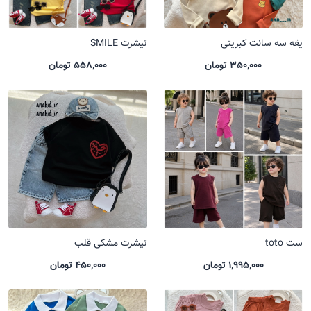
یقه سه سانت کبریتی
تیشرت SMILE
350,000 تومان
558,000 تومان
ست toto
تیشرت مشکی قلب
1,995,000 تومان
450,000 تومان