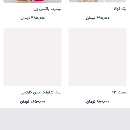
پک کوالا
تیشرت باکسی یل
498,000 تومان
485,000 تومان
وست 23
ست شلوارک جین کارتونی
980,000 تومان
1,650,000 تومان