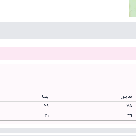
قد بلوز
پهنا
29
35
31
39