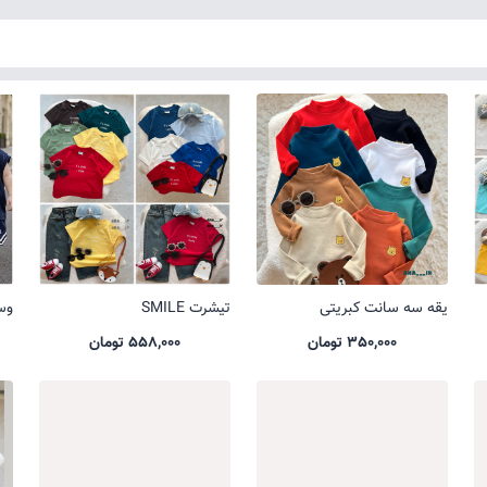
یقه سه سانت کبریتی
تیشرت SMILE
وست
350,000 تومان
558,000 تومان