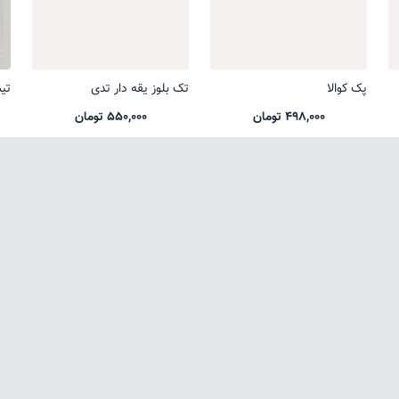
پک کوالا
تک بلوز یقه دار تدی
تی
498,000 تومان
550,000 تومان