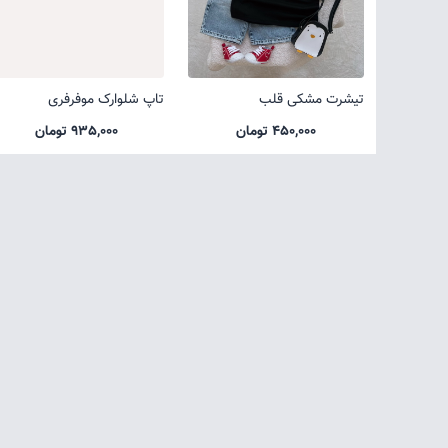
تیشرت مشکی قلب
تاپ شلوارک موفرفری
450,000 تومان
935,000 تومان
صفحه اول