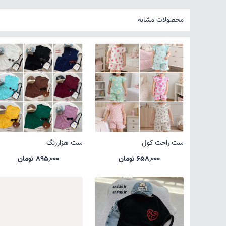
محصولات مشابه
ست راحت کول
ست هزاررنگ
658,000 تومان
895,000 تومان