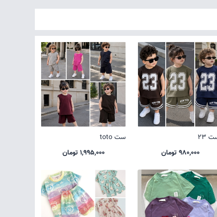
 23
ست toto
980,000 تومان
1,995,000 تومان