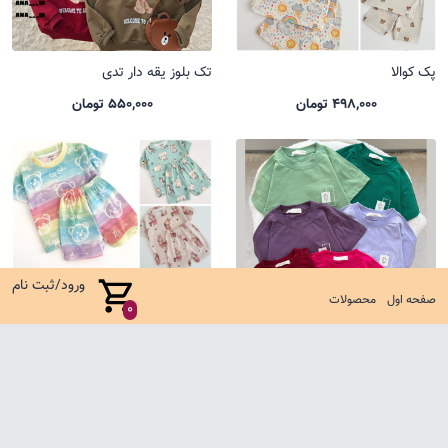
پک کوالا
تک بلوز یقه دار تدی
498,000 تومان
550,000 تومان
ورود/ثبت نام
صفحه اول
محصولات
0
تیشرت باکسی یل
ست کوالا جدید
485,000 تومان
635,000 تومان