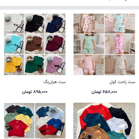
ست راحت کول
ست هزاررنگ
658,000 تومان
895,000 تومان