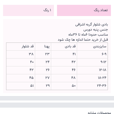
تعداد رنگ
1 رنگ
بادی شلوار گربه اشرافی
جنس پنبه دورس
مناسب حدودا 6ماه تا 36ماه
قبل از خرید حتما اندازه ها چک شود
سایزبندی
قد بادی
پهنا
قد شلوار
38
23
41
6-9
40
24
42
9-12
42
26
46
12-18
45
27
48
18-24
51
29
50
24-36
محصولات مشابه