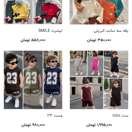
یقه سه سانت کبریتی
تیشرت SMILE
350,000 تومان
558,000 تومان
ست toto
وست 23
1,995,000 تومان
980,000 تومان