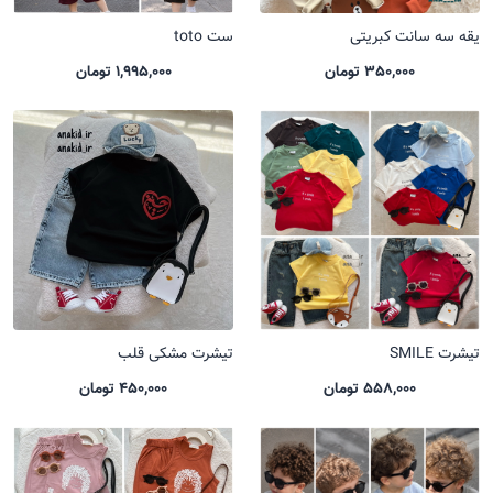
یقه سه سانت کبریتی
ست toto
350,000 تومان
1,995,000 تومان
تیشرت SMILE
تیشرت مشکی قلب
558,000 تومان
450,000 تومان