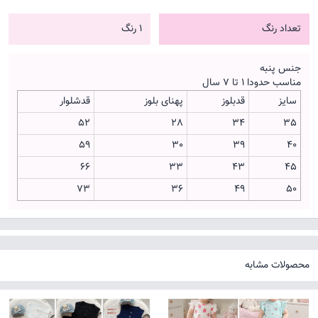
تعداد رنگ
1 رنگ
جنس پنبه
مناسب حدودا 1 تا 7 سال
سایز
قدبلوز
پهنای بلوز
قدشلوار
52
28
34
35
59
30
39
40
66
33
43
45
73
36
49
50
محصولات مشابه