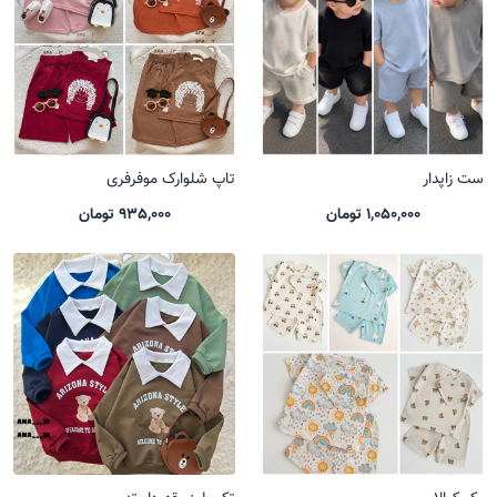
ست زاپدار
تاپ شلوارک موفرفری
1,050,000 تومان
935,000 تومان