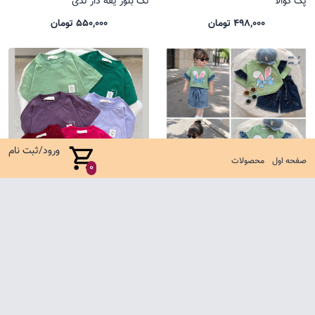
پک کوالا
تک بلوز یقه دار تدی
498,000 تومان
550,000 تومان
ورود/ثبت نام
صفحه اول
محصولات
0
ست پاپیون خرگوش جین
تیشرت باکسی یل
1,050,000 تومان
485,000 تومان
صفحه اول
شرایط تعویض و مرجوع
سوالات متداول