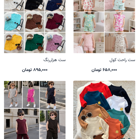
ست راحت کول
ست هزاررنگ
658,000 تومان
895,000 تومان