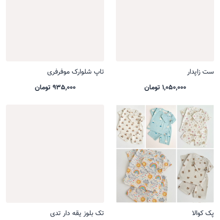
ست زاپدار
تاپ شلوارک موفرفری
1,050,000 تومان
935,000 تومان
پک کوالا
تک بلوز یقه دار تدی