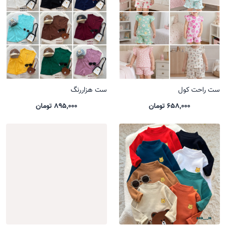
ست راحت کول
ست هزاررنگ
658,000 تومان
895,000 تومان