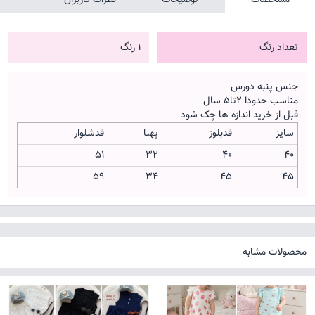
تعداد رنگ
1 رنگ
جنس پنبه دورس
مناسب حدودا 2تا5 سال
قبل از خرید اندازه ها چک شود
سایز
قدبلوز
پهنا
قدشلوار
51
32
40
40
59
34
45
45
محصولات مشابه