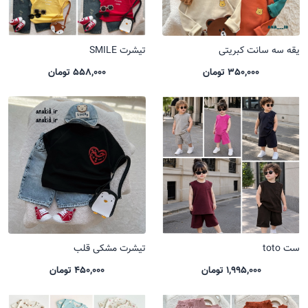
یقه سه سانت کبریتی
تیشرت SMILE
350,000 تومان
558,000 تومان
ست toto
تیشرت مشکی قلب
1,995,000 تومان
450,000 تومان