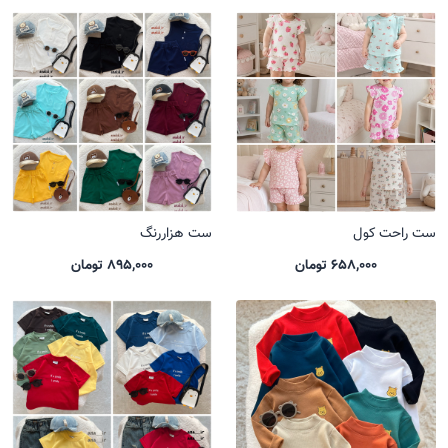
ست راحت کول
ست هزاررنگ
658,000 تومان
895,000 تومان