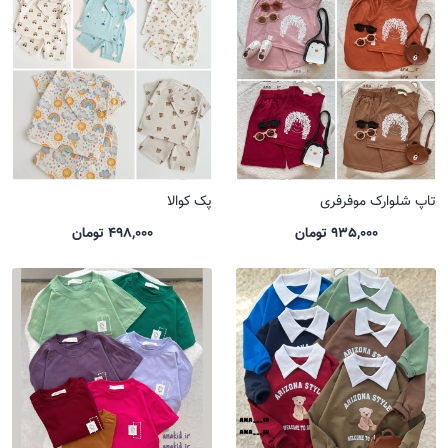
تاپ شلوارک موفرفری
پک کوالا
935,000 تومان
498,000 تومان