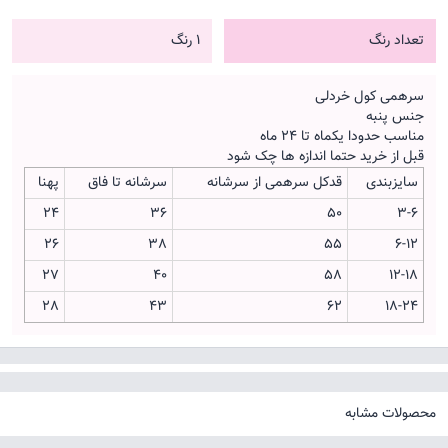
تعداد رنگ
1 رنگ
سرهمی کول خردلی
جنس پنبه
مناسب حدودا یکماه تا 24 ماه
قبل از خرید حتما اندازه ها چک شود
سایزبندی
قدکل سرهمی از سرشانه
سرشانه تا فاق
پهنا
24
36
50
3-6
26
38
55
6-12
27
40
58
12-18
28
43
62
18-24
محصولات مشابه