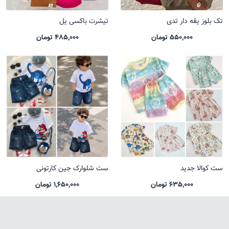
تک بلوز یقه دار تدی
تیشرت باکسی یل
550,000 تومان
485,000 تومان
ست کوالا جدید
ست شلوارک جین کارتونی
635,000 تومان
1,650,000 تومان