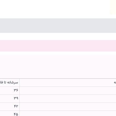
ه
سرشانه تا فا
36
39
42
45