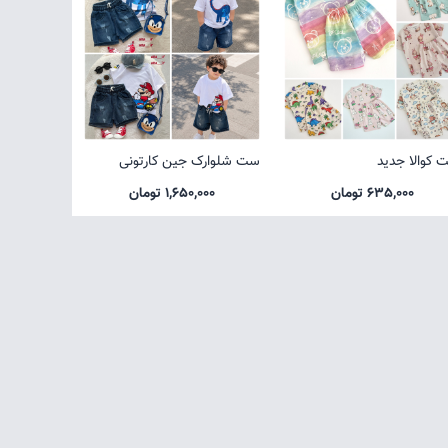
 کوالا جدید
ست شلوارک جین کارتونی
635,000 تومان
1,650,000 تومان