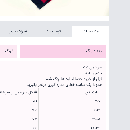
مشخصات
توضیحات
نظرات کاربران
تعداد رنگ
1 رنگ
سرهمی نینجا
جنس پنبه
قبل از خرید حتما اندازه ها چک شود
حدودا یک سانت خطای اندازه گیری درنظر بگیرید
سایزبندی
قدکل سرهمی از سرشان
51
3-6
57
6-12
62
12-18
66
18-24