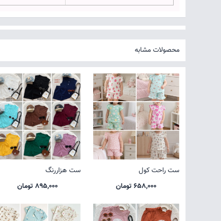
محصولات مشابه
ست راحت کول
ست هزاررنگ
658,000 تومان
895,000 تومان