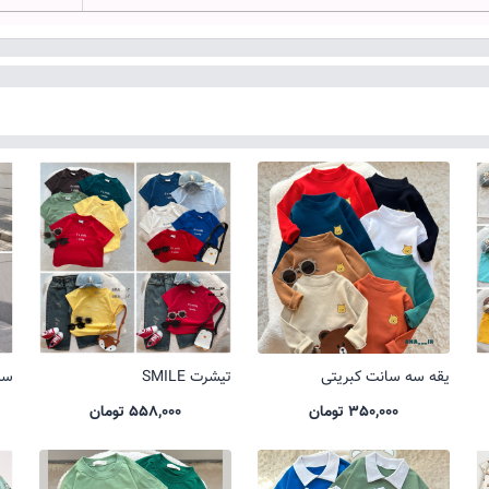
یقه سه سانت کبریتی
تیشرت SMILE
ست 
350,000 تومان
558,000 تومان