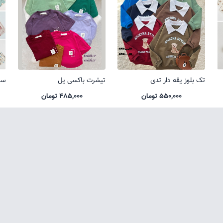
تک بلوز یقه دار تدی
تیشرت باکسی یل
ست
550,000 تومان
485,000 تومان