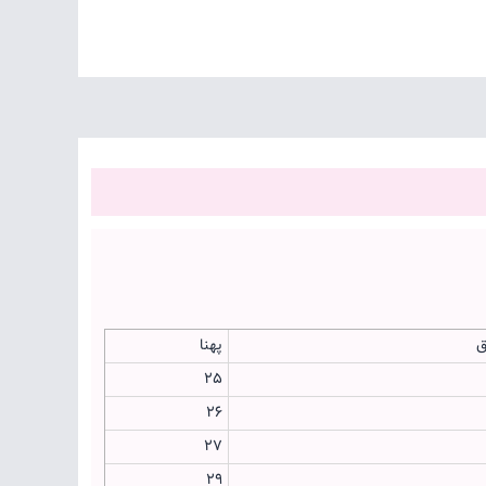
ق
پهنا
25
26
27
29