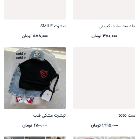
یقه سه سانت کبریتی
تیشرت SMILE
350,000 تومان
558,000 تومان
ست toto
تیشرت مشکی قلب
1,995,000 تومان
450,000 تومان