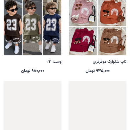
تاپ شلوارک موفرفری
وست 23
935,000 تومان
980,000 تومان