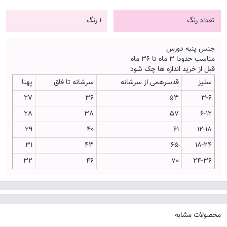
تعداد رنگ
1 رنگ
جنس پنبه دورس
مناسب حدودا 3 ماه تا 36 ماه
قبل از خرید اندازه ها چک شود
سلیز
قدسرهمی از سرشانه
سرشانه تا فاق
پهنا
27
36
53
3-6
28
38
57
6-12
29
40
61
12-18
31
43
65
18-24
32
46
70
24-36
محصولات مشابه