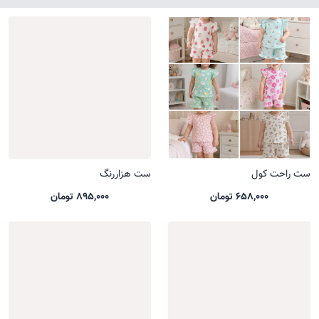
ست راحت کول
ست هزاررنگ
658,000 تومان
895,000 تومان