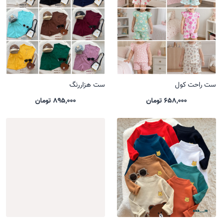
ست راحت کول
ست هزاررنگ
658,000 تومان
895,000 تومان