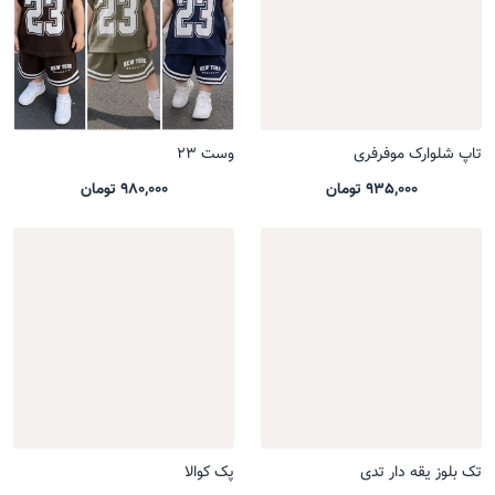
تاپ شلوارک موفرفری
وست 23
935,000 تومان
980,000 تومان
تک بلوز یقه دار تدی
پک کوالا