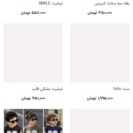
یقه سه سانت کبریتی
تیشرت SMILE
350,000 تومان
558,000 تومان
ست toto
تیشرت مشکی قلب
1,995,000 تومان
450,000 تومان