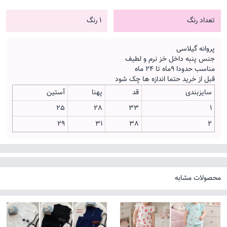
تعداد رنگ
1 رنگ
پروانه گیلاسی
جنس پنبه داخل خز نرم و لطیف
مناسب حدودا 9ماه تا 24 ماه
قبل از خرید حتما اندازه ها چک شود
سایزبندی
قد
پهنا
آستین
25
28
33
1
29
31
38
2
محصولات مشابه