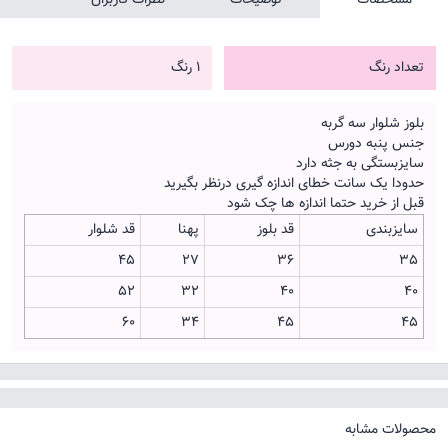
تعداد رنگ
1 رنگ
بلوز شلوار سه گربه
جنس پنبه دورس
سایزبستگی به جثه دارد
حدودا یک سانت خطای اندازه گیری درنظر بگیرید
قبل از خرید حتما اندازه ها چک شود
سایزبندی
قد بلوز
پهنا
قد شلوار
45
27
36
35
52
32
40
40
60
34
45
45
محصولات مشابه