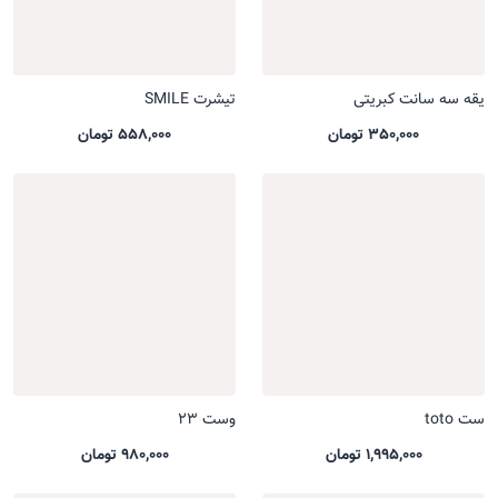
یقه سه سانت کبریتی
تیشرت SMILE
350,000 تومان
558,000 تومان
ست toto
وست 23
1,995,000 تومان
980,000 تومان