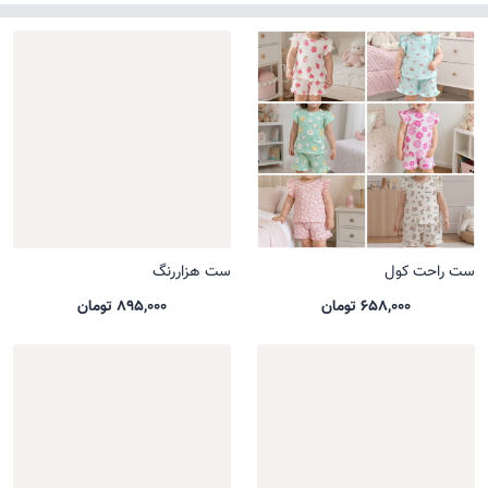
ست راحت کول
ست هزاررنگ
658,000 تومان
895,000 تومان