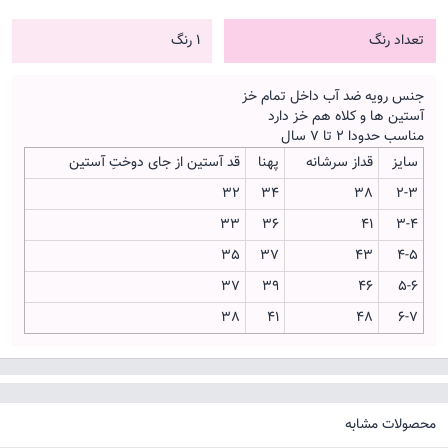
تعداد رنگ
1 رنگ
جنس رویه ضد آب داخل تمام خز
آستین ها و کلاه هم خز دارد
مناسب حدودا 2 تا 7 سال
سایز
قداز سرشانه
پهنا
قد آستین از جای دوختِ آستین
32
34
38
2-3
33
36
41
3-4
35
37
43
4-5
37
39
46
5-6
38
41
48
6-7
محصولات مشابه