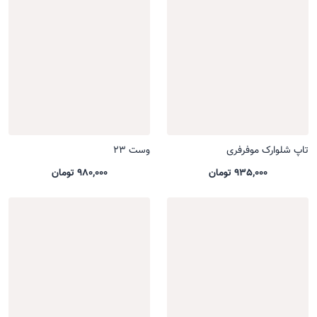
تاپ شلوارک موفرفری
وست 23
935,000 تومان
980,000 تومان