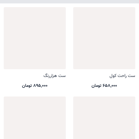
ست راحت کول
ست هزاررنگ
658,000 تومان
895,000 تومان