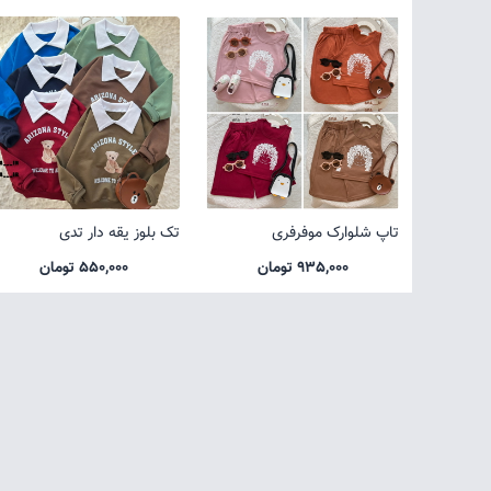
تاپ شلوارک موفرفری
تک بلوز یقه دار تدی
935,000 تومان
550,000 تومان