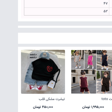
47
52
toto
تیشرت مشکی قلب
1,995,000 تومان
450,000 تومان