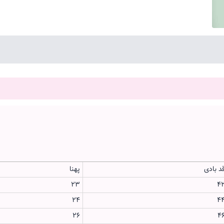
د بادی
پهنا
23
4
24
4
26
4