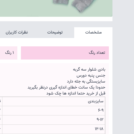
مشخصات
توضیحات
نظرات کاربران
تعداد رنگ
1 رنگ
بادی شلوار سه گربه
جنس پنبه دورس
سایزبستگی به جثه دارد
حدودا یک سانت خطای اندازه گیری درنظر بگیرید
قبل از خرید حتما اندازه ها چک شود
سایزبندی
ق
2
6-9
4
9-12
6
12-18