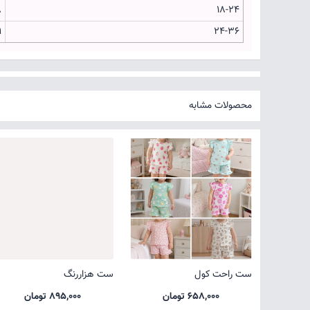
8
18-24
9
24-36
محصولات مشابه
ست راحت کول
ست هزاررنگ
658,000 تومان
895,000 تومان