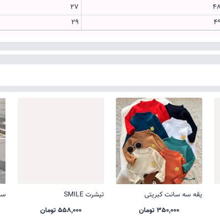
27
4
29
4
یقه سه سانت کبریتی
تیشرت SMILE
ست 
350,000 تومان
558,000 تومان