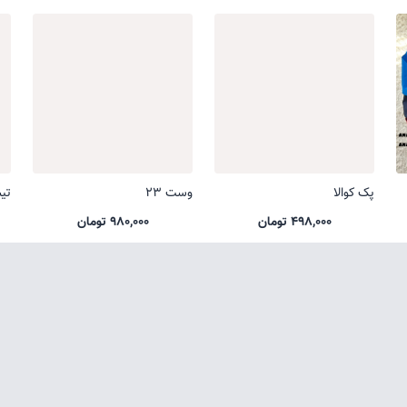
پک کوالا
وست 23
تی
498,000 تومان
980,000 تومان